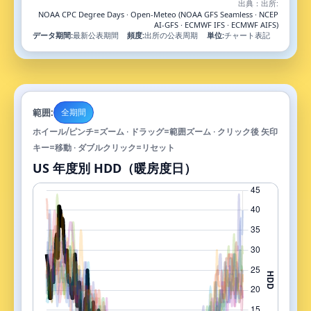
出典：
出所:
NOAA CPC Degree Days · Open-Meteo (NOAA GFS Seamless · NCEP
AI-GFS · ECMWF IFS · ECMWF AIFS)
データ期間:
最新公表期間
頻度:
出所の公表周期
単位:
チャート表記
範囲:
全期間
ホイール/ピンチ=ズーム · ドラッグ=範囲ズーム · クリック後 矢印
キー=移動 · ダブルクリック=リセット
US 年度別 HDD（暖房度日）