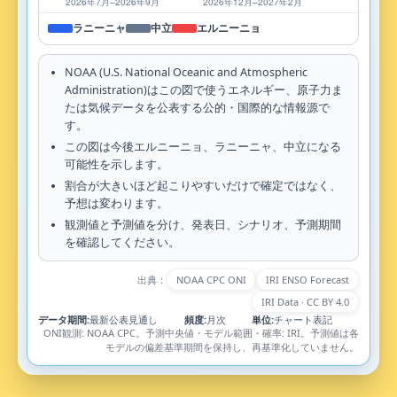
ラニーニャ
中立
エルニーニョ
NOAA (U.S. National Oceanic and Atmospheric
Administration)はこの図で使うエネルギー、原子力ま
たは気候データを公表する公的・国際的な情報源で
す。
この図は今後エルニーニョ、ラニーニャ、中立になる
可能性を示します。
割合が大きいほど起こりやすいだけで確定ではなく、
予想は変わります。
観測値と予測値を分け、発表日、シナリオ、予測期間
を確認してください。
出典：
NOAA CPC ONI
IRI ENSO Forecast
IRI Data · CC BY 4.0
データ期間:
最新公表見通し
頻度:
月次
単位:
チャート表記
ONI観測: NOAA CPC。予測中央値・モデル範囲・確率: IRI。予測値は各
モデルの偏差基準期間を保持し、再基準化していません。