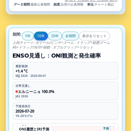
データ期間:
最新公表期間
頻度:
出所の公表周期
単位:
チャート表記
上段の表示期間: 2016年5月–2016年7月 – 2027年3月–2027年
期間:
5年
10年
20年
全期間
表示をリセット
上段チャート: ホイール/ピンチ=ズーム · ドラッグ=範囲ズーム ·
Alt+ドラッグ/矢印=移動 · ダブルクリック=リセット
ENSO見通し：ONI観測と発生確率
最新観測
+1.4 °C
MJJ 2026 · 2026-06-01
次季見通し
エルニーニョ 100.0%
JAS 2026
予測発表日
2026-07-20
18–26モデル
ENSO見通し：ONI観測と発生確率. 上段はNOAA CPC
ONI履歴とIRI予測