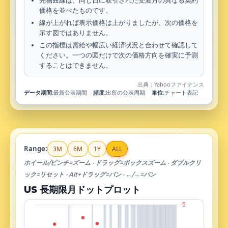
先物曲線は、同じ日に取引された受渡月の異なる契約
価格を並べたものです。
線が上がれば表示価格は上がりましたが、次の価格を
示す図ではありません。
この指標は需給や幅広い経済状況と合わせて確認して
ください。一つの図だけで次の価格方向を確実に予測
することはできません。
出典：
Yahooファイナンス
データ期間:
最新公表期間
頻度:
出所の公表周期
単位:
チャート表記
Range:
3M
6M
1Y
ALL
ホイール/ピンチ=ズーム · ドラッグ=ボックスズーム · ダブルクリ
ック=リセット · Alt+ドラッグ=パン · ←/→=パン
US 長期限月ドットプロット