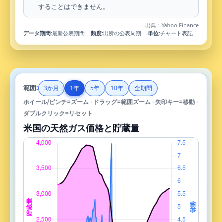
することはできません。
出典：
Yahoo Finance
データ期間:
最新公表期間
頻度:
出所の公表周期
単位:
チャート表記
範囲:
3か月
1年
5年
10年
全期間
ホイール/ピンチ=ズーム · ドラッグ=範囲ズーム · 矢印キー=移動 ·
ダブルクリック=リセット
米国の天然ガス価格と貯蔵量