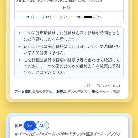
2022
2023
2024
2025
2026
この図は市場価格または価格を表す指標が時間ととも
にどう変わったかを示します。
線が上がれば表示価格は上がりましたが、次の価格を
示す図ではありません。
この指標は需給や幅広い経済状況と合わせて確認して
ください。一つの図だけで次の価格方向を確実に予測
することはできません。
出典：
Yahoo Finance
データ期間:
最新公表期間
頻度:
出所の公表周期
単位:
チャート表記
範囲:
3M
ALL
ホイール/ピンチ=ズーム · Shift+ドラッグ=範囲ズーム · ダブルク