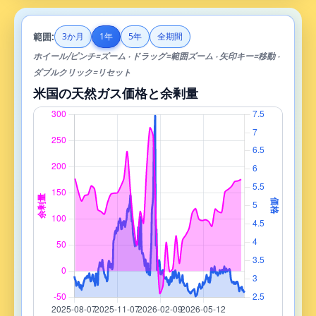
範囲:
3か月
1年
5年
全期間
ホイール/ピンチ=ズーム · ドラッグ=範囲ズーム · 矢印キー=移動 ·
ダブルクリック=リセット
米国の天然ガス価格と余剰量