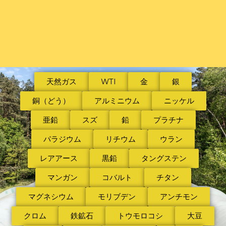
天然ガス
WTI
金
銀
銅（どう）
アルミニウム
ニッケル
亜鉛
スズ
鉛
プラチナ
パラジウム
リチウム
ウラン
レアアース
黒鉛
タングステン
マンガン
コバルト
チタン
マグネシウム
モリブデン
アンチモン
クロム
鉄鉱石
トウモロコシ
大豆