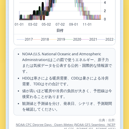
2017
2018
2019
2020
2021
2022
202
NOAA (U.S. National Oceanic and Atmospheric
Administration)はこの図で使うエネルギー、原子力
または気候データを公表する公的・国際的な情報源で
す。
HDDは寒さによる暖房需要、CDDは暑さによる冷房
需要、TDDはその合計です。
値が高いほど暖房や冷房の負担が大きく、予想線は今
後変わることがあります。
観測値と予測値を分け、発表日、シナリオ、予測期間
を確認してください。
出典：
出所:
NOAA CPC Degree Days · Open-Meteo (NOAA GFS Seamless · NCEP
AI-GFS · ECMWF IFS · ECMWF AIFS)