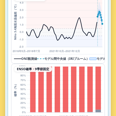
ONI観測値
モデル間中央値（IRIプルーム）
モデル間中央
ENSO確率・9季節固定