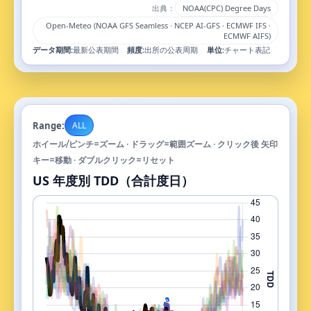
出典：
NOAA(CPC) Degree Days
Open-Meteo (NOAA GFS Seamless · NCEP AI-GFS · ECMWF IFS ·
ECMWF AIFS)
データ期間:
最新公表期間
頻度:
出所の公表周期
単位:
チャート表記
Range:
ALL
ホイール/ピンチ=ズーム · ドラッグ=範囲ズーム · クリック後 矢印
キー=移動 · ダブルクリック=リセット
US 年度別 TDD（合計度日）