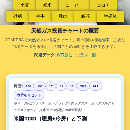
小麦
籾米
コーヒー
ココア
砂糖
生牛
豚肉
綿花
半導体
天然ガス投資チャートの概要
COMIDRAで天然ガスの価格チャート、期間別の相場推移、主要な
市場データを確認し、区間ごとの値動きを比較できます。
関連データ:
WTI原油
·
ウラン
·
銅
範囲:
1M
3M
1Y
2Y
5Y
10Y
ALL
表示をリセット
ホイール/ピンチ=ズーム · ドラッグ=ボックスズーム · ダブルクリ
ック=リセット · 矢印キー=移動(Shift=高速)
米国TDD（暖房+冷房）と予測