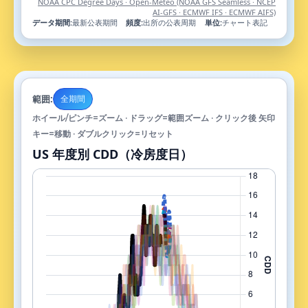
NOAA CPC Degree Days · Open-Meteo (NOAA GFS Seamless · NCEP
AI-GFS · ECMWF IFS · ECMWF AIFS)
データ期間:
最新公表期間
頻度:
出所の公表周期
単位:
チャート表記
範囲:
全期間
ホイール/ピンチ=ズーム · ドラッグ=範囲ズーム · クリック後 矢印
キー=移動 · ダブルクリック=リセット
US 年度別 CDD（冷房度日）