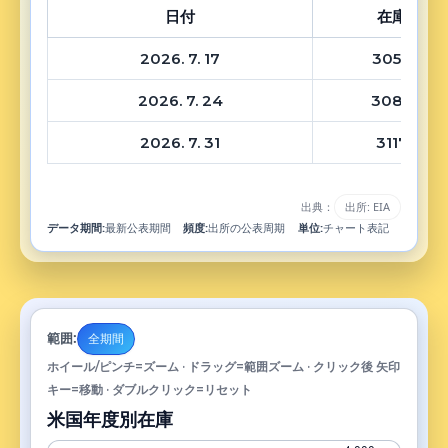
日付
在庫
2026. 7. 17
3056
2026. 7. 24
3084
2026. 7. 31
3117
出典：
出所: EIA
データ期間:
最新公表期間
頻度:
出所の公表周期
単位:
チャート表記
範囲:
全期間
ホイール/ピンチ=ズーム · ドラッグ=範囲ズーム · クリック後 矢印
キー=移動 · ダブルクリック=リセット
米国年度別在庫