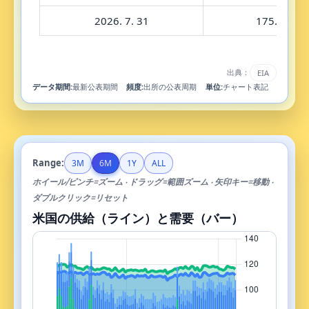
2026. 7. 31
175.6
出典：
EIA
データ期間:
最新公表期間
頻度:
出所の公表周期
単位:
チャート表記
Range:
3M
6M
1Y
ALL
ホイール/ピンチ=ズーム · ドラッグ=範囲ズーム · 矢印キー=移動 ·
ダブルクリック=リセット
米国の供給（ライン）と需要（バー）