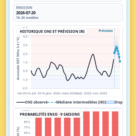
ÉMISSION
2026-07-20
18–26 modèles
Perspectives ENSO : observations ONI et probabilités. L
HISTORIQUE ONI ET PRÉVISION IRI
ONI observé
Médiane intermodèles (IRI)
Dispersion 
PROBABILITÉS ENSO · 9 SAISONS