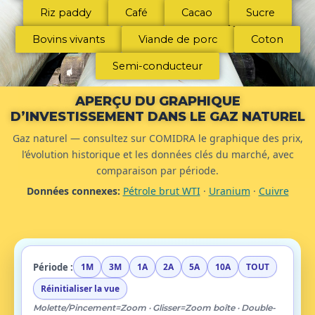
Riz paddy
Café
Cacao
Sucre
Bovins vivants
Viande de porc
Coton
Semi-conducteur
APERÇU DU GRAPHIQUE
D’INVESTISSEMENT DANS LE GAZ NATUREL
Gaz naturel — consultez sur COMIDRA le graphique des prix,
l’évolution historique et les données clés du marché, avec
comparaison par période.
Données connexes:
Pétrole brut WTI
·
Uranium
·
Cuivre
Période :
1M
3M
1A
2A
5A
10A
TOUT
Réinitialiser la vue
Molette/Pincement=Zoom · Glisser=Zoom boîte · Double-