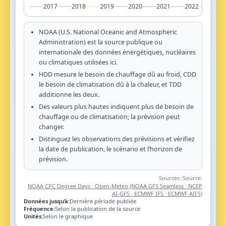
2017
2018
2019
2020
2021
2022
202
NOAA (U.S. National Oceanic and Atmospheric
Administration) est la source publique ou
internationale des données énergétiques, nucléaires
ou climatiques utilisées ici.
HDD mesure le besoin de chauffage dû au froid, CDD
le besoin de climatisation dû à la chaleur, et TDD
additionne les deux.
Des valeurs plus hautes indiquent plus de besoin de
chauffage ou de climatisation; la prévision peut
changer.
Distinguez les observations des prévisions et vérifiez
la date de publication, le scénario et l’horizon de
prévision.
Sources :
Source:
NOAA CPC Degree Days · Open-Meteo (NOAA GFS Seamless · NCEP
AI-GFS · ECMWF IFS · ECMWF AIFS)
Données jusqu’à:
Dernière période publiée
Fréquence:
Selon la publication de la source
Unités:
Selon le graphique