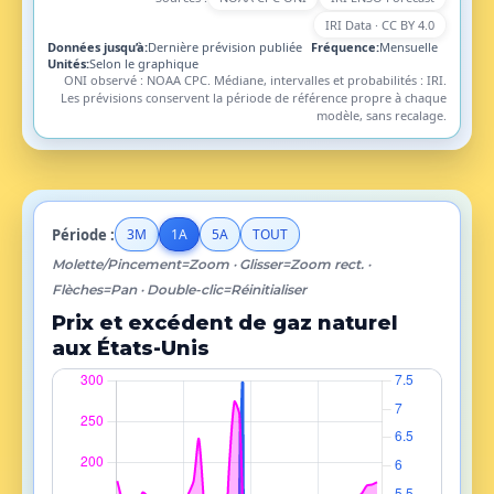
IRI Data · CC BY 4.0
Données jusqu’à:
Dernière prévision publiée
Fréquence:
Mensuelle
Unités:
Selon le graphique
ONI observé : NOAA CPC. Médiane, intervalles et probabilités : IRI.
Les prévisions conservent la période de référence propre à chaque
modèle, sans recalage.
Période :
3M
1A
5A
TOUT
Molette/Pincement=Zoom · Glisser=Zoom rect. ·
Flèches=Pan · Double-clic=Réinitialiser
Prix et excédent de gaz naturel
aux États-Unis