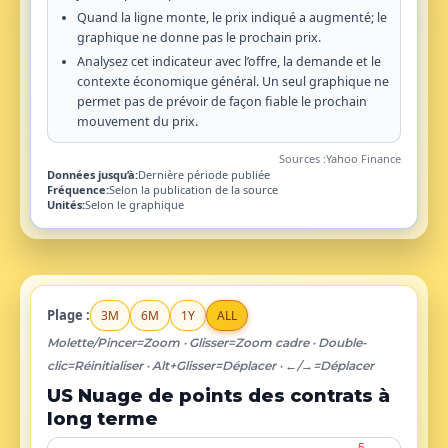
Quand la ligne monte, le prix indiqué a augmenté; le
graphique ne donne pas le prochain prix.
Analysez cet indicateur avec l’offre, la demande et le
contexte économique général. Un seul graphique ne
permet pas de prévoir de façon fiable le prochain
mouvement du prix.
Sources :
Yahoo Finance
Données jusqu’à:
Dernière période publiée
Fréquence:
Selon la publication de la source
Unités:
Selon le graphique
Plage :
3M
6M
1Y
ALL
Molette/Pincer=Zoom · Glisser=Zoom cadre · Double-
clic=Réinitialiser · Alt+Glisser=Déplacer · ←/→=Déplacer
US Nuage de points des contrats à
long terme