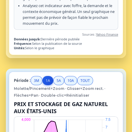
Analysez cet indicateur avec l’offre, la demande et le
contexte économique général. Un seul graphique ne
permet pas de prévoir de façon fiable le prochain
mouvement du prix.
Sources :
Yahoo Finance
Données jusqu’à:
Dernière période publiée
Fréquence:
Selon la publication de la source
Unités:
Selon le graphique
Période :
3M
1A
5A
10A
TOUT
Molette/Pincement=Zoom · Glisser=Zoom rect. ·
Flèches=Pan · Double-clic=Réinitialiser
PRIX ET STOCKAGE DE GAZ NATUREL
AUX ÉTATS-UNIS