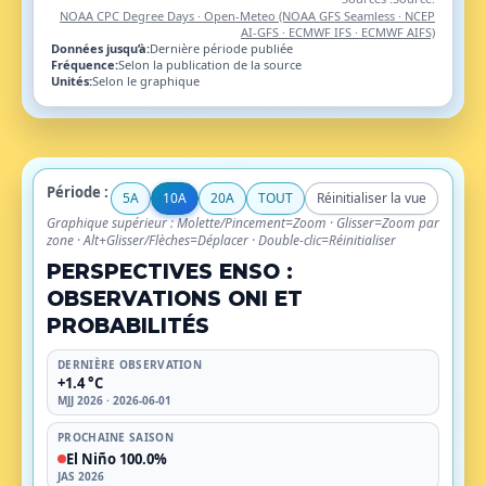
NOAA CPC Degree Days · Open-Meteo (NOAA GFS Seamless · NCEP
AI-GFS · ECMWF IFS · ECMWF AIFS)
Données jusqu’à:
Dernière période publiée
Fréquence:
Selon la publication de la source
Unités:
Selon le graphique
Période du panneau supérieur: mai 2016–juil. 2016 – ma
Période :
5A
10A
20A
TOUT
Réinitialiser la vue
Graphique supérieur : Molette/Pincement=Zoom · Glisser=Zoom par
zone · Alt+Glisser/Flèches=Déplacer · Double-clic=Réinitialiser
PERSPECTIVES ENSO :
OBSERVATIONS ONI ET
PROBABILITÉS
DERNIÈRE OBSERVATION
+1.4 °C
MJJ 2026 · 2026-06-01
PROCHAINE SAISON
El Niño 100.0%
JAS 2026