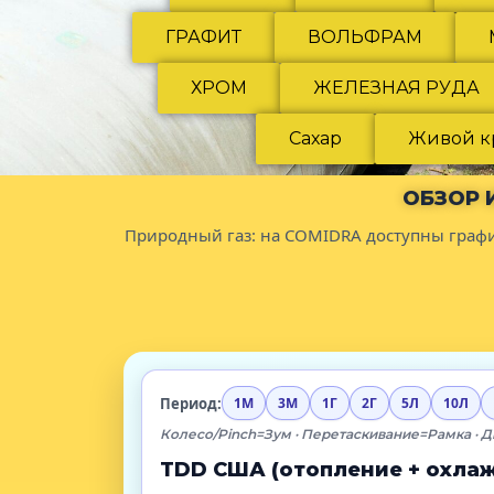
ГРАФИТ
ВОЛЬФРАМ
ХРОМ
ЖЕЛЕЗНАЯ РУДА
Сахар
Живой к
ОБЗОР 
Природный газ: на COMIDRA доступны граф
Период:
1М
3М
1Г
2Г
5Л
10Л
Колесо/Pinch=Зум · Перетаскивание=Рамка · Д
TDD США (отопление + охлаж