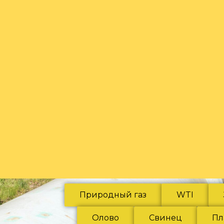
Природный газ
WTI
Олово
Свинец
Пл