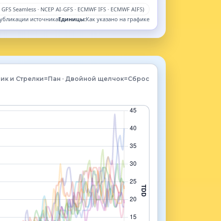
GFS Seamless · NCEP AI-GFS · ECMWF IFS · ECMWF AIFS)
публикации источника
Единицы:
Как указано на графике
Клик и Стрелки=Пан · Двойной щелчок=Сброс