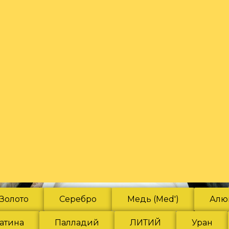
Золото
Серебро
Медь (Med')
Алю
атина
Палладий
ЛИТИЙ
Уран