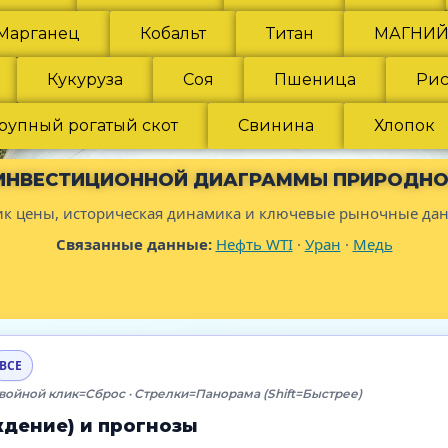
Марганец
Кобальт
Титан
МАГНИ
Кукуруза
Соя
Пшеница
Рис
рупный рогатый скот
Свинина
Хлопок
ИНВЕСТИЦИОННОЙ ДИАГРАММЫ ПРИРОДНО
ик цены, историческая динамика и ключевые рыночные дан
Связанные данные:
Нефть WTI
·
Уран
·
Медь
ВСЕ
войной клик=Сброс · Стрелки=Панорама (Shift=Быстрее)
дение) и прогнозы