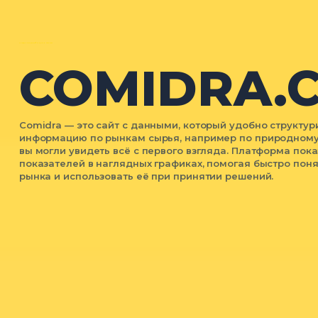
ПРИРОДНЫЙ ГАЗ: ЦЕНА, ГРАФИК И ДИНАМИКА РЫНКА
COMIDRA.
Comidra — это сайт с данными, который удобно структу
информацию по рынкам сырья, например по природному 
вы могли увидеть всё с первого взгляда. Платформа пок
показателей в наглядных графиках, помогая быстро пон
рынка и использовать её при принятии решений.