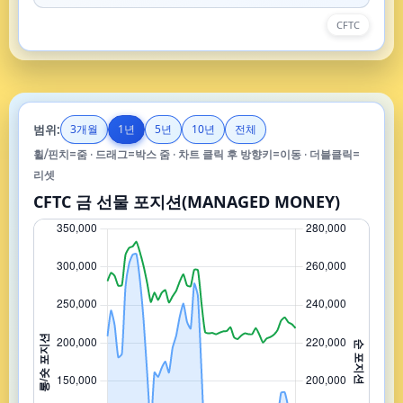
CFTC
범위:
3개월
1년
5년
10년
전체
휠/핀치=줌 · 드래그=박스 줌 · 차트 클릭 후 방향키=이동 · 더블클릭=
리셋
CFTC 금 선물 포지션(MANAGED MONEY)