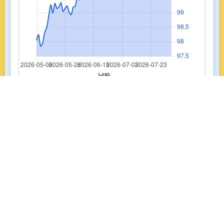
달러지수
출처:
Yahoo Finance
표시 범위: 오스트레일리아 – 가나
기간:
전체
보기 초기화
휠·핀치=확대 · 드래그=구간 확대 · Alt+드래그/방향키=이동 · 더블클릭=
초기화
USGS 국가별 금 광산 생산·매장량
최신:
Ghana
·
오스트레일리아 – 가나