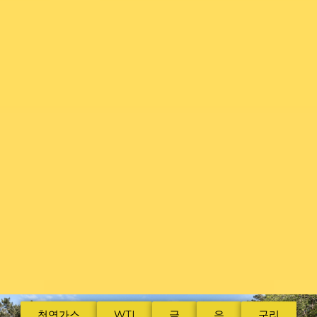
천연가스
WTI
금
은
구리