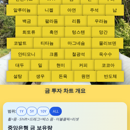
알루미늄
니켈
아연
주석
납
백금
팔라듐
리튬
우라늄
희토류
흑연
텅스텐
망간
코발트
티타늄
마그네슘
몰리브덴
안티모니
크롬
철광석
옥수수
대두
밀
현미
커피
코코아
설탕
생우
돈육
원면
반도체
금 투자 차트 개요
범위:
1Y
5Y
10Y
ALL
휠=줌 · Shift+드래그=박스 줌 · 더블클릭=리셋
중앙은행 금 보유량