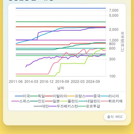
미국
독일
이탈리아
프랑스
중국
러시아
스위스
인도
일본
폴란드
네덜란드
튀르키예
대만
우즈베키스탄
포르투갈
출처: WGC