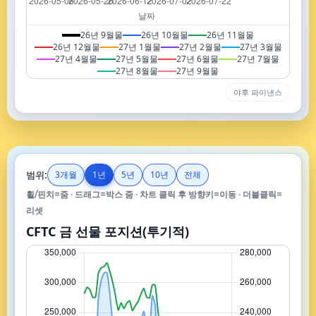
26년 9월물
26년 10월물
26년 11월물
26년 12월물
27년 1월물
27년 2월물
27년 3월물
27년 4월물
27년 5월물
27년 6월물
27년 7월물
27년 8월물
27년 9월물
야후 파이낸스
범위:
3개월
1년
5년
10년
전체
휠/핀치=줌 · 드래그=박스 줌 · 차트 클릭 후 방향키=이동 · 더블클릭=
리셋
CFTC 금 선물 포지션(투기적)