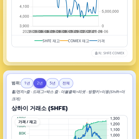
SHFE 재고
COMEX 재고
가격
출처: SHFE·COMEX
범위:
1년
2년
5년
전체
휠/핀치=줌 · 드래그=박스 줌 · 더블클릭=리셋 · 방향키=이동(Shift=더
크게)
상하이 거래소 (SHFE)
가격 / 재고