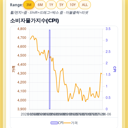
Range:
3M
6M
1Y
5Y
10Y
ALL
휠/핀치=줌 · Shift+드래그=박스 줌 · 더블클릭=리셋
소비자물가지수(CPI)
CPI
가격